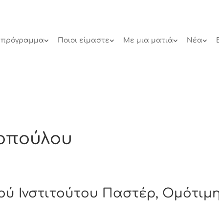
 πρόγραμμα
Ποιοι είμαστε
Με μια ματιά
Νέα
νοπούλου
κού Ινστιτούτου Παστέρ, Ομότιμ