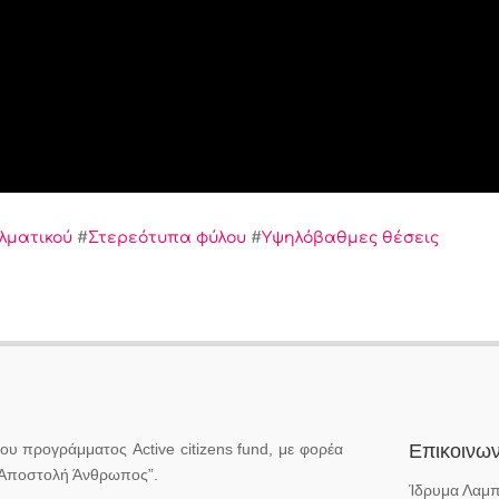
λματικού
#
Στερεότυπα φύλου
#
Υψηλόβαθμες θέσεις
υ προγράμματος Active citizens fund, με φορέα
Επικοινων
 “Αποστολή Άνθρωπος”.
Ίδρυμα Λαμ