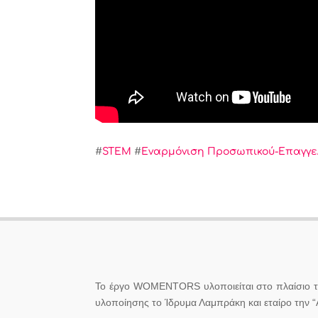
#
STEM
#
Εναρμόνιση Προσωπικού-Επαγγε
Το έργο WOMENTORS υλοποιείται στο πλαίσιο το
υλοποίησης το Ίδρυμα Λαμπράκη και εταίρο την