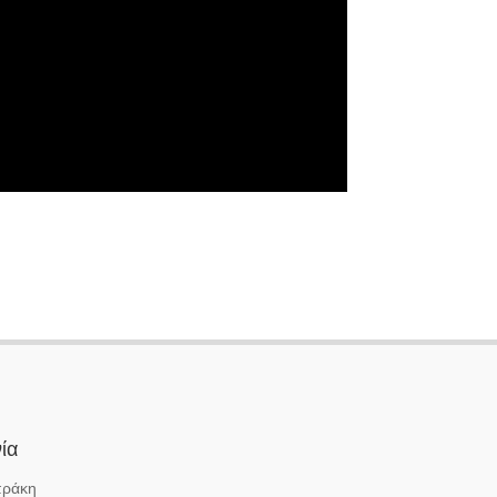
ία
πράκη