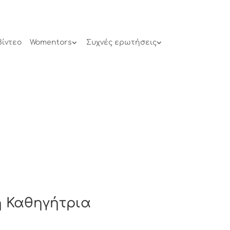
Βίντεο
Womentors
Συχνές ερωτήσεις
η Καθηγήτρια