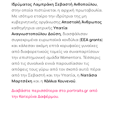
Ιδρύματος Λαμπράκη
Σεβαστή Ανθοπούλου
,
στην οποία πιστώνεται η αρχική πρωτοβουλία.
Με ισότιμο εταίρο την ιδρύτρια της μη
κυβερνητικής οργάνωσης
Αποστολή Άνθρωπος
καθηγήτρια ιατρικής
Υπατία
Αναγνωστοπούλου Δούση
, διασφάλισαν
συγκεκριμένα ευρωπαϊκά κονδύλια (
ΕΕΑ grants
)
και κάλεσαν ακόμη επτά κορυφαίες γυναίκες
από διαφορετικούς τομείς να συναπαρτίσουν
την
επιστημονική ομάδα
Womentors. Τέσσερις
από τις συνολικά εννιά παρουσίασαν τις
απόψεις τους γύρω από τον σκοπό αυτό: πέρα
από την Σεβαστή και την Υπατία, η
Νατάσα
Μαρτσέκη
και η
Κάλλια Κουνενού
.
Διαβάστε περισσότερα στο portraits.gr από
την
Κατερίνα Δαφέρμου.