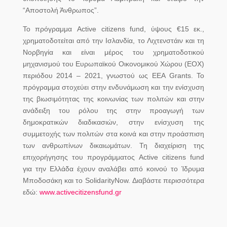
“Αποστολή Άνθρωπος”.
Το πρόγραμμα Active citizens fund, ύψους €15 εκ.,
χρηματοδοτείται από την Ισλανδία, το Λιχτενστάιν και τη
Νορβηγία και είναι μέρος του χρηματοδοτικού
μηχανισμού του Ευρωπαϊκού Οικονομικού Χώρου (ΕΟΧ)
περιόδου 2014 – 2021, γνωστού ως EEA Grants. Το
πρόγραμμα στοχεύει στην ενδυνάμωση και την ενίσχυση
της βιωσιμότητας της κοινωνίας των πολιτών και στην
ανάδειξη του ρόλου της στην προαγωγή των
δημοκρατικών διαδικασιών, στην ενίσχυση της
συμμετοχής των πολιτών στα κοινά και στην προάσπιση
των ανθρωπίνων δικαιωμάτων. Τη διαχείριση της
επιχορήγησης του προγράμματος Active citizens fund
για την Ελλάδα έχουν αναλάβει από κοινού το Ίδρυμα
Μποδοσάκη και το SolidarityNow. Διαβάστε περισσότερα
εδώ:
www.activecitizensfund.gr