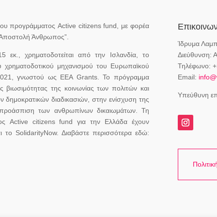
υ προγράμματος Active citizens fund, με φορέα
Επικοινων
 “Αποστολή Άνθρωπος”.
Ίδρυμα Λαμ
5 εκ., χρηματοδοτείται από την Ισλανδία, το
Διεύθυνση: 
του χρηματοδοτικού μηχανισμού του Ευρωπαϊκού
Τηλέφωνο: +
2021, γνωστού ως EEA Grants. Το πρόγραμμα
Email:
info@
ς βιωσιμότητας της κοινωνίας των πολιτών και
Υπεύθυνη επ
ν δημοκρατικών διαδικασιών, στην ενίσχυση της
 προάσπιση των ανθρωπίνων δικαιωμάτων. Τη
ς Active citizens fund για την Ελλάδα έχουν
 το SolidarityNow. Διαβάστε περισσότερα εδώ:
Πολιτικ