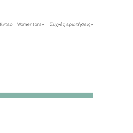
Βίντεο
Womentors
Συχνές ερωτήσεις