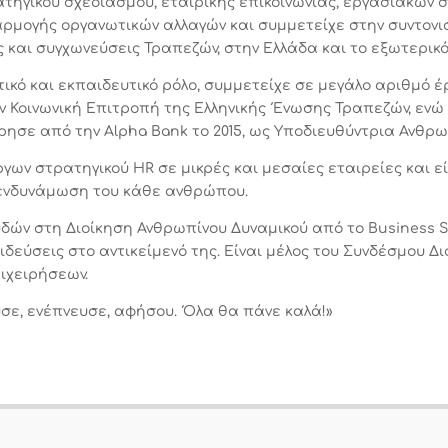
ατηγικού σχεδιασμού, εταιρικής επικοινωνίας, εργασιακών 
ρμογής οργανωτικών αλλαγών και συμμετείχε στην συντονι
ς και συγχωνεύσεις Τραπεζών, στην Ελλάδα και το εξωτερικ
ικό και εκπαιδευτικό ρόλο, συμμετείχε σε μεγάλο αριθμό έ
 Κοινωνική Επιτροπή της Ελληνικής Ένωσης Τραπεζών, ενώ
ώρησε από την
Alpha
Bank
το 2015, ως Υποδιευθύντρια Ανθρω
ργων στρατηγικού
HR
σε μικρές και μεσαίες εταιρείες και ε
ή ενδυνάμωση του κάθε ανθρώπου.
υδών στη Διοίκηση Ανθρωπίνου Δυναμικού από το Business S
δεύσεις στo αντικείμενό της. Είναι μέλος του Συνδέσμου Δ
πιχειρήσεων.
υσε, ενέπνευσε, αφήσου. Όλα θα πάνε καλά!»