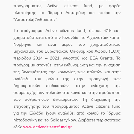
προγράμματος Active citizens fund, με φορέα
υλοποίησης το Ίδρυμα Λαμπράκη και εταίρο την
“Αποστολή Άνθρωπος”.
Το πρόγραμμα Active citizens fund, ύψους €15 εκ.,
χρηματοδοτείται από την Ισλανδία, το Λιχτενστάιν και τη
Νορβηγία και είναι μέρος του χρηματοδοτικού
μηχανισμού του Ευρωπαϊκού Οικονομικού Χώρου (ΕΟΧ)
περιόδου 2014 – 2021, γνωστού ως EEA Grants. Το
πρόγραμμα στοχεύει στην ενδυνάμωση και την ενίσχυση
της βιωσιμότητας της κοινωνίας των πολιτών και στην
ανάδειξη του ρόλου της στην προαγωγή των
δημοκρατικών διαδικασιών, στην ενίσχυση της
συμμετοχής των πολιτών στα κοινά και στην προάσπιση
των ανθρωπίνων δικαιωμάτων. Τη διαχείριση της
επιχορήγησης του προγράμματος Active citizens fund
για την Ελλάδα έχουν αναλάβει από κοινού το Ίδρυμα
Μποδοσάκη και το SolidarityNow. Διαβάστε περισσότερα
εδώ:
www.activecitizensfund.gr