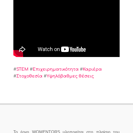
#
STEM
#
Επιχειρηματικότητα
#
Καριέρα
#
Στοχοθεσία
#
Υψηλόβαθμες θέσεις
Το έργο WOMENTORS υλοποιείται στο πλαίσιο του